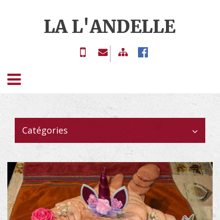
ACCUEIL
02 77
contact@boucherie-
BOUCHERIE
13 17
lalandelle.com
ET
59
CHARCUTERIE
Catégories
TRAITEUR
GALERIE
LIVRE
D'OR