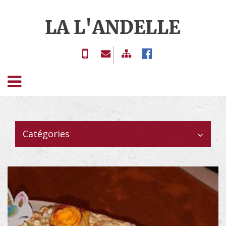
ACCUEIL
02 77
contact@boucherie-
BOUCHERIE
13 17
lalandelle.com
ET
59
CHARCUTERIE
Catégories
TRAITEUR
GALERIE
LIVRE
D'OR